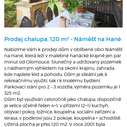
Prodej chalupa, 120 m² - Náměšť na Hané
Nabízíme Vám k prodeji dům v oblíbené obci Náměšť
na Hané, která leží v malebné hanácké krajině jen pár
minut od Olomouce. Slunečný a udržovaný pozemek
s nádherným výhledem na okolní krajinu, zahrada,
kde najdete klid a pohodu. Dům je ideální jak k
rekreačnímu využití, tak i k trvalému bydlení.
Parkovací stání pro 2 – 3 vozidla, výměra pozemku je 1
325 m2.
Dům byl využíván celoročně jako chalupa, dispozičně
je velice účelně řešen 4+1, v přízemí (2+1) kuchyň,
obývací pokoj, ložnice, koupelna, sociální zařízení a
terasa, v podkroví jsou 2 pokoje, koupelna + schodiště.
Užitná plocha je přes 120 m2. V roce 2001 byla