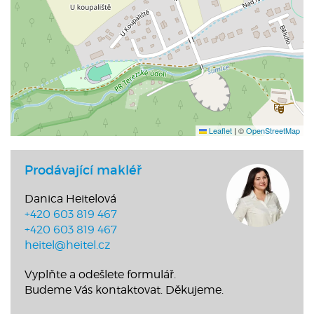
Leaflet
|
©
OpenStreetMap
Prodávající makléř
Danica Heitelová
+420 603 819 467
+420 603 819 467
heitel@heitel.cz
Vyplňte a odešlete formulář.
Budeme Vás kontaktovat. Děkujeme.