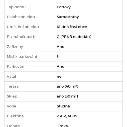
Typ domu
Patrový
Poloha objektu
Samostatný
Umístění objektu
Klidná část obce
En. náročnost b.
G (PENB nedodán)
Zařízený
Ano
Míst k parkování
3
Parkování
Ano
Výtah
ne
Terasa
ano (40 m²)
Sklep
ano (30 m²)
Voda
Studna
Elektřina
230V, 400V
Odpad
Jímka