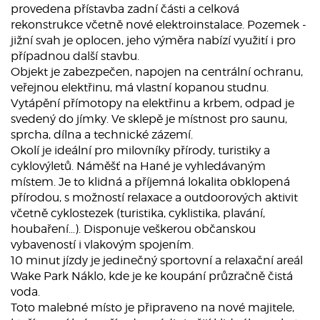
provedena přístavba zadní části a celková
rekonstrukce včetně nové elektroinstalace. Pozemek -
jižní svah je oplocen, jeho výměra nabízí využití i pro
případnou další stavbu.
Objekt je zabezpečen, napojen na centrální ochranu,
veřejnou elektřinu, má vlastní kopanou studnu.
Vytápění přímotopy na elektřinu a krbem, odpad je
svedený do jímky. Ve sklepě je místnost pro saunu,
sprcha, dílna a technické zázemí.
Okolí je ideální pro milovníky přírody, turistiky a
cyklovýletů. Náměšť na Hané je vyhledávaným
místem. Je to klidná a příjemná lokalita obklopená
přírodou, s možností relaxace a outdoorových aktivit
včetně cyklostezek (turistika, cyklistika, plavání,
houbaření…). Disponuje veškerou občanskou
vybaveností i vlakovým spojením.
10 minut jízdy je jedinečný sportovní a relaxační areál
Wake Park Náklo, kde je ke koupání průzračně čistá
voda.
Toto malebné místo je připraveno na nové majitele,