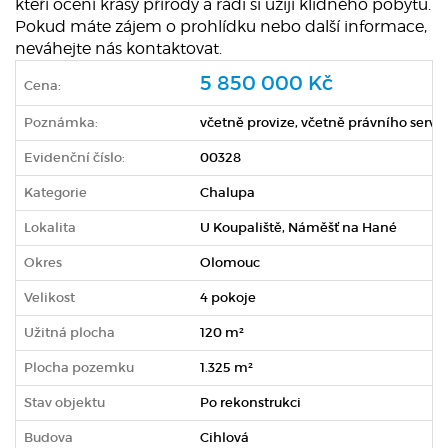
kteří ocení krásy přírody a rádi si užijí klidného pobytu.
Pokud máte zájem o prohlídku nebo další informace,
neváhejte nás kontaktovat.
5 850 000 Kč
Cena:
Poznámka:
včetně provize, včetně právního servis
Evidenční číslo:
00328
Kategorie
Chalupa
Lokalita
U Koupaliště, Náměšť na Hané
Okres
Olomouc
Velikost
4 pokoje
Užitná plocha
120 m²
Plocha pozemku
1.325 m²
Stav objektu
Po rekonstrukci
Budova
Cihlová