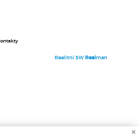
ontakty
Realitní SW
Real
man
×