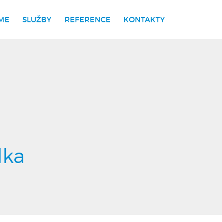
ME
SLUŽBY
REFERENCE
KONTAKTY
dka