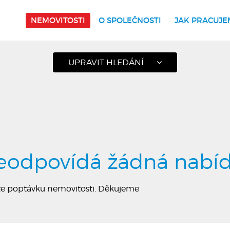
NEMOVITOSTI
O SPOLEČNOSTI
JAK PRACUJE
UPRAVIT HLEDÁNÍ
eodpovídá žádná nabí
jte poptávku nemovitosti. Děkujeme