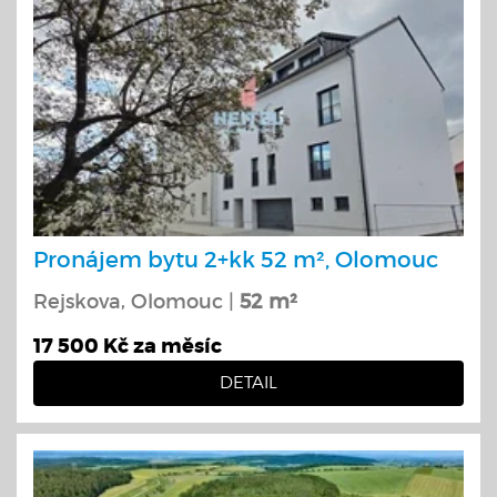
Pronájem bytu 2+kk 52 m², Olomouc
Rejskova, Olomouc |
52 m²
17 500 Kč za měsíc
DETAIL