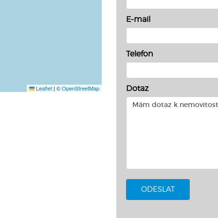
E-mail
Telefon
Dotaz
Leaflet
|
©
OpenStreetMap
ODESLAT