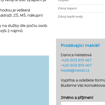
Odpad
Zdroj topení
hodou je veškerá
nádraží, ZŠ, MŠ, nákupní
Zdroj teplé vody
 na služby dle počtu osob.
 výši 2 nájmů.
Prodávající makléř
Danica Heitelová
+420 603 819 467
+420 603 819 467
heitel@heitel.cz
Vyplňte a odešlete formu
Budeme Vás kontaktova
Jméno a příjmení