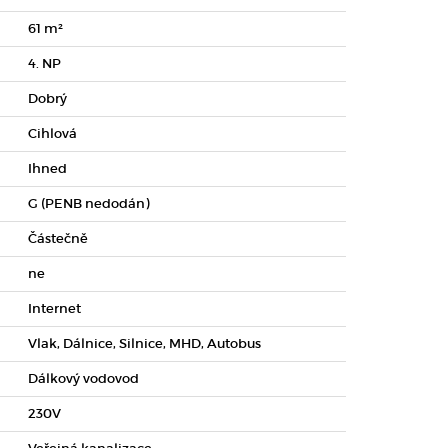
61 m²
4. NP
Dobrý
Cihlová
Ihned
G (PENB nedodán)
Částečně
ne
Internet
Vlak, Dálnice, Silnice, MHD, Autobus
Dálkový vodovod
230V