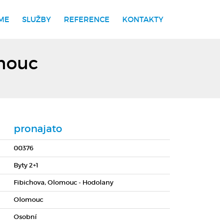
ME
SLUŽBY
REFERENCE
KONTAKTY
omouc
pronajato
00376
Byty 2+1
Fibichova, Olomouc - Hodolany
Olomouc
Osobní