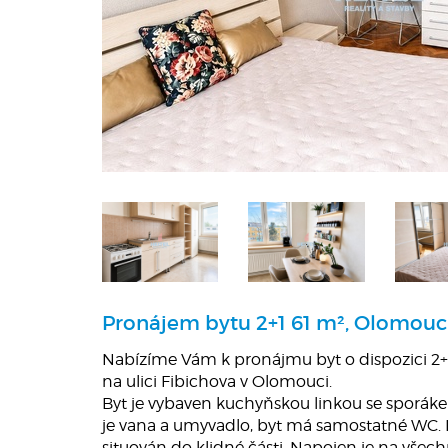
Pronájem bytu 2+1 61 m², Olomouc
Nabízíme Vám k pronájmu byt o dispozici 2
na ulici Fibichova v Olomouci.
Byt je vybaven kuchyňskou linkou se sporá
je vana a umyvadlo, byt má samostatné WC. Na
situován do klidné části. Napojen je na všechn