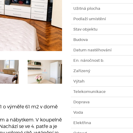
Užitná plocha
Podlaží umístění
Stav objektu
Budova
Datum nastěhování
En. náročnost b.
Zařízený
Výtah
Telekomunikace
Doprava
+1 o výměře 61 m2 v domě
Voda
kem a nábytkem. V koupelně
Elektřina
chází se ve 4. patře a je
y veřejné sítě, vytápění je