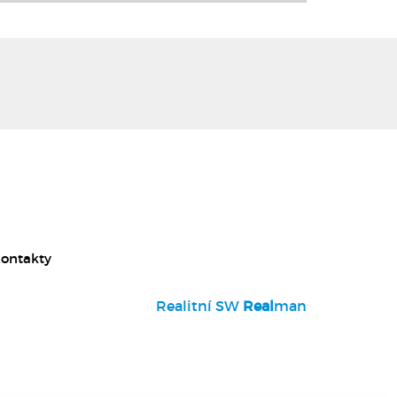
ontakty
Realitní SW
Real
man