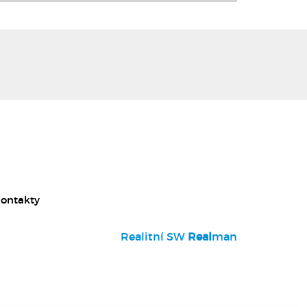
ontakty
Realitní SW
Real
man