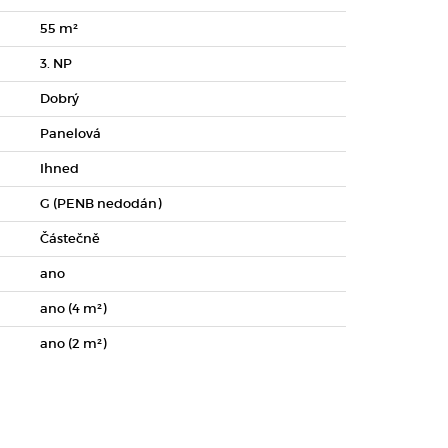
55 m²
3. NP
Dobrý
Panelová
Ihned
G (PENB nedodán)
Částečně
ano
ano (4 m²)
ano (2 m²)