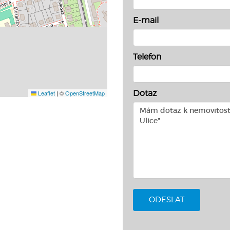
E-mail
Telefon
Dotaz
Leaflet
|
©
OpenStreetMap
ODESLAT