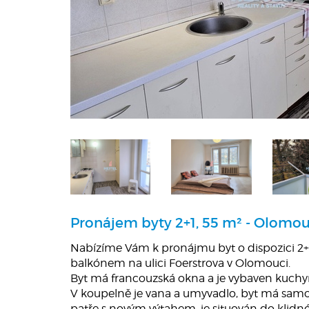
Pronájem byty 2+1, 55 m² - Olomou
Nabízíme Vám k pronájmu byt o dispozici 2+
balkónem na ulici Foerstrova v Olomouci.
Byt má francouzská okna a je vybaven kuchy
V koupelně je vana a umyvadlo, byt má samos
patře s novým výtahem, je situován do klidné