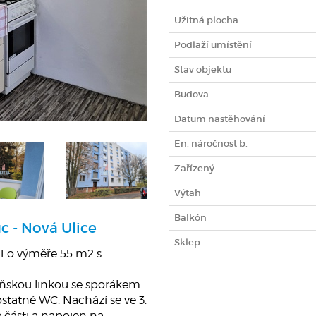
Užitná plocha
Podlaží umístění
Stav objektu
Budova
Datum nastěhování
En. náročnost b.
Zařízený
Výtah
Balkón
c - Nová Ulice
Sklep
1 o výměře 55 m2 s
ňskou linkou se sporákem.
tatné WC. Nachází se ve 3.
 části a napojen na