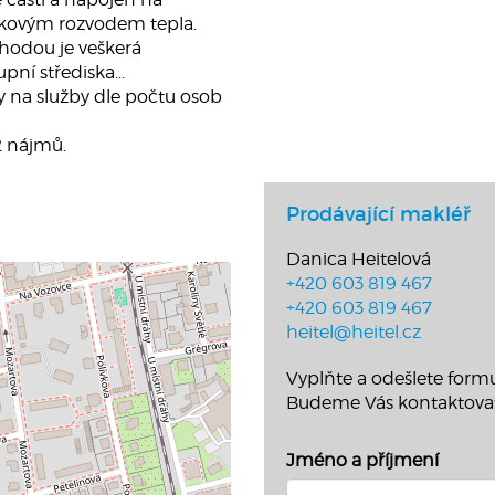
dálkovým rozvodem tepla.
hodou je veškerá
pní střediska...
 na služby dle počtu osob
 2 nájmů.
Prodávající makléř
Danica Heitelová
+420 603 819 467
+420 603 819 467
heitel@heitel.cz
Vyplňte a odešlete formu
Budeme Vás kontaktova
Jméno a příjmení