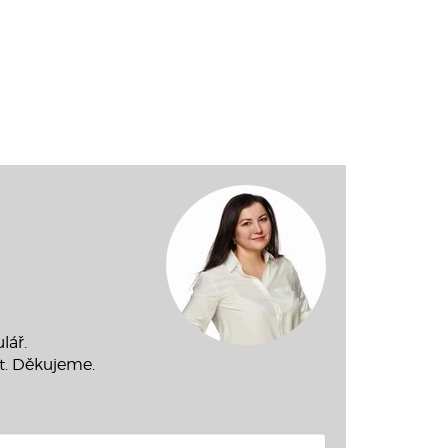
lář.
t. Děkujeme.