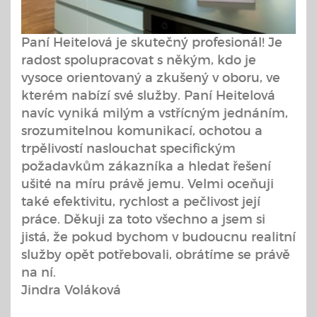
Paní Heitelová je skutečný profesionál! Je
radost spolupracovat s někým, kdo je
vysoce orientovaný a zkušený v oboru, ve
kterém nabízí své služby. Paní Heitelová
navíc vyniká milým a vstřícným jednáním,
srozumitelnou komunikací, ochotou a
trpělivostí naslouchat specifickým
požadavkům zákazníka a hledat řešení
ušité na míru právě jemu. Velmi oceňuji
také efektivitu, rychlost a pečlivost její
práce. Děkuji za toto všechno a jsem si
jistá, že pokud bychom v budoucnu realitní
služby opět potřebovali, obrátíme se právě
na ní.
Jindra Voláková